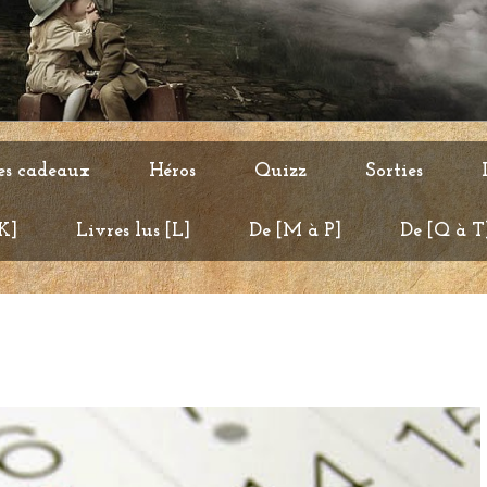
es cadeaux
Héros
Quizz
Sorties
 K]
Livres lus [L]
De [M à P]
De [Q à T