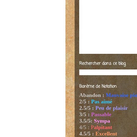
Rechercher dans ce blog
Barème de Notation
Abandon :
Mauvaise pi
2/5 :
Pas aimé
2.5/5 :
Peu de plaisir
3/5 :
Passable
3.5/5:
Sympa
4/5
:
P
alpitant
4.5/5 :
Excellent