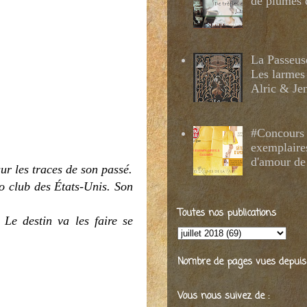
de plumes 
La Passeus
Les larmes
Alric & Je
#Concours 
exemplaire
d'amour de
ur les traces de son passé.
o club des États-Unis. Son
Toutes nos publications
Le destin va les faire se
Nombre de pages vues depuis 2
Vous nous suivez de :