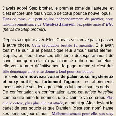
J'avais adoré Step brother, le premier tome de l'auteure, et
c'est encore une fois un coup de cœur pour ce nouvel opus.
Dans ce tome, qui peut se lire indépendamment du premier, nous
Chealsea Jameson
faisons connaissance de
, l'ex petite amie d'
Elec
(
héros de Step brother
).
Depuis sa rupture avec Elec, Chealsea n'arrive pas à passer
Cette séparation brutale l'a anéantie.
à autre chose.
Elle avait
tout misé sur lui et pensait que leur amour serait éternel.
Depuis, au lieu d'avancer, elle tente désespéramment de
savoir pourquoi cela n'a pas marché entre eux. Toutefois,
elle veut tourner définitivement la page, même si c'est dur.
Elle déménage alors et se donne à fond pour son boulot.
Très vite
son nouveau voisin de palier, aussi mystérieux
et sexy soit-il, va fortement l'agacer.
Les aboiements
incessants de ses deux gros chiens lui tapent sur les nerfs.
De confrontation en confrontation avec cet
artiste irascible
Plus
comme elle aime le nommer, une alchimie va se créer.
elle le côtoie, plus plus elle est attirée
, au point qu'Alec devient le
cadet de ses soucis et que Damien (c'est son nom) hante
Malheureusement pour elle, son sexy
ses pensées jour et nuit...