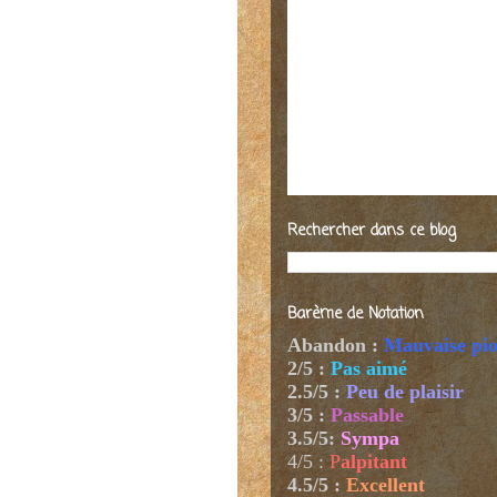
Rechercher dans ce blog
Barème de Notation
Abandon :
Mauvaise pi
2/5 :
Pas aimé
2.5/5 :
Peu de plaisir
3/5 :
Passable
3.5/5:
Sympa
4/5
:
P
alpitant
4.5/5 :
Excellent