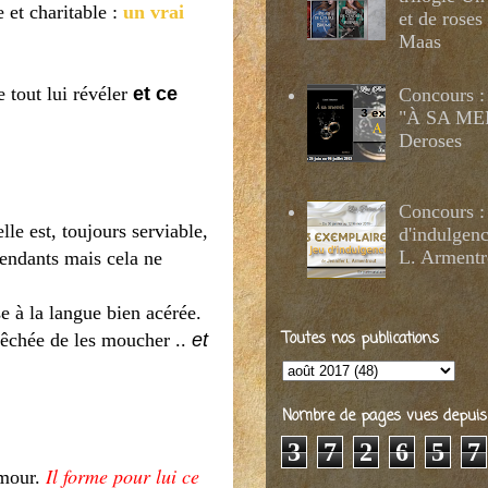
 et charitable :
un vrai
et de roses
Maas
e tout lui révéler
et ce
Concours :
"À SA MER
Deroses
Concours :
e est, toujours serviable,
d'indulgenc
L. Armentr
étendants mais cela ne
se à la langue bien acérée.
Toutes nos publications
mpêchée de les moucher ..
et
Nombre de pages vues depuis 2
3
7
2
6
5
7
Il forme pour lui ce
amour.