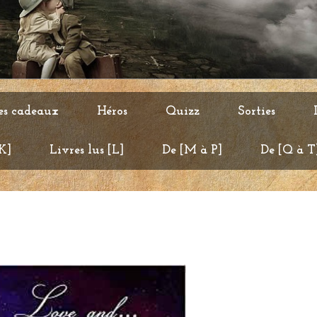
es cadeaux
Héros
Quizz
Sorties
 K]
Livres lus [L]
De [M à P]
De [Q à T