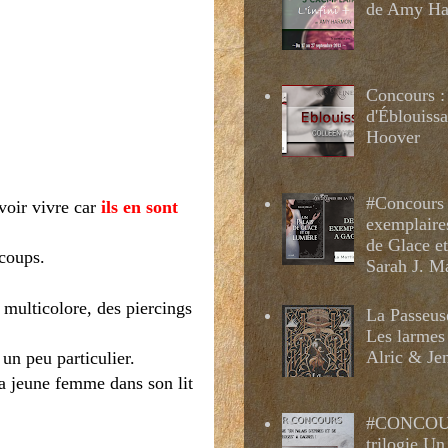
de Amy H
Concours :
d'Éblouissa
Hoover
#Concours 
avoir vivre car
ils en sont
exemplaire
de Glace e
 coups.
Sarah J. M
 multicolore, des piercings
La Passeus
Les larmes
Alric & Je
un peu particulier.
 la jeune femme dans son lit
#CONCOUR
trilogie Un