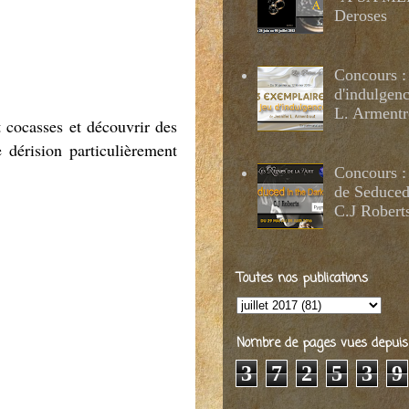
Deroses
Concours :
d'indulgenc
L. Armentr
t cocasses et découvrir des
 dérision particulièrement
Concours :
de Seduced
C.J Robert
Toutes nos publications
Nombre de pages vues depuis 2
3
7
2
5
3
9