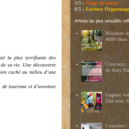
5/5
:
Coup de coeur
6/5
:
Lecture Orgasmiq
Articles les plus consultés ce
Résultats 
4000 likes
it la plus terrifiante des
Concours : 
 de sa vie. Une découverte
de Amy H
bien caché au milieu d’une
, de tourisme et d’aventure
Gagnez votr
l'été avec
Concours :