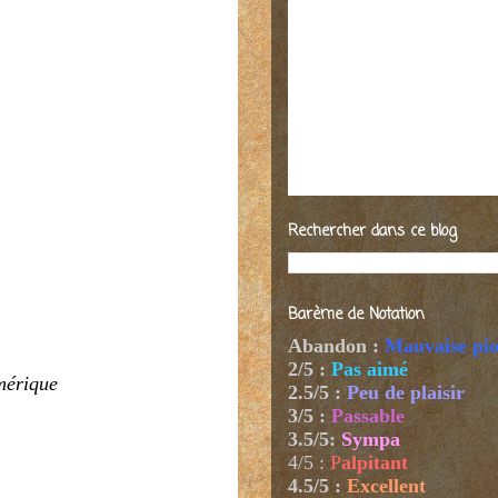
Rechercher dans ce blog
Barème de Notation
Abandon :
Mauvaise pi
2/5 :
Pas aimé
umérique
2.5/5 :
Peu de plaisir
3/5 :
Passable
3.5/5:
Sympa
4/5
:
P
alpitant
4.5/5 :
Excellent