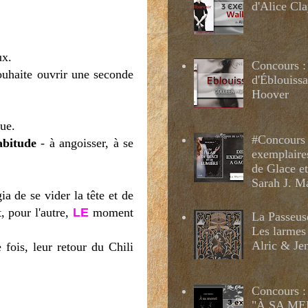
d'Alice Cl
ux.
Concours :
souhaite ouvrir une seconde
d'Éblouissa
Hoover
ue.
#Concours 
bitude
- à angoisser, à se
exemplaire
de Glace e
Sarah J. M
a de se vider la tête et de
, pour l'autre,
LE
moment
La Passeus
Les larmes
Alric & Je
fois, leur retour du Chili
Concours :
"À SA MER