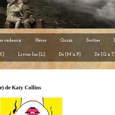
es cadeaux
Héros
Quizz
Sorties
 K]
Livres lus [L]
De [M à P]
De [Q à T
e) de Katy Collins