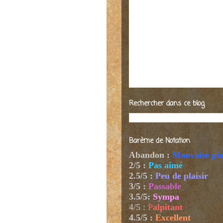
Rechercher dans ce blog
Barème de Notation
Abandon :
Mauvaise pi
2/5 :
Pas aimé
2.5/5 :
Peu de plaisir
3/5 :
Passable
3.5/5:
Sympa
4/5
:
P
alpitant
4.5/5 :
Excellent