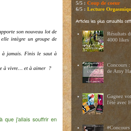
5/5
:
Coup de coeur
6/5
:
Lecture Orgasmiq
Articles les plus consultés ce
apporte son nouveau lot de
Résultats 
 elle intègre un groupe de
4000 likes
 à jamais. Finis le saut à
Concours : 
re à vivre… et à aimer ?
de Amy H
Gagnez votr
l'été avec
que j'allais souffrir en
#Concours 