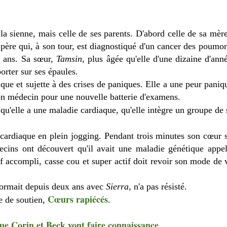
a sienne, mais celle de ses parents. D'abord celle de sa mèr
n père qui, à son tour, est diagnostiqué d'un cancer des poum
17 ans. Sa sœur,
Tamsin
, plus âgée qu'elle d'une dizaine d'année
orter sur ses épaules.
ue et sujette à des crises de paniques. Elle a une peur paniq
son médecin pour une nouvelle batterie d'examens.
e qu'elle a une maladie cardiaque, qu'elle intègre un groupe de
cardiaque en plein jogging. Pendant trois minutes son cœur s'e
ecins ont découvert qu'il avait une maladie génétique app
tif accompli, casse cou et super actif doit revoir son mode de
 formait depuis deux ans avec
Sierra
, n'a pas résisté.
Cœurs rapiécés
e de soutien,
.
que Corin et Beck vont faire connaissance
.