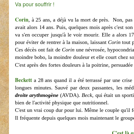
Va pour souffrir !
Corin
, à 25 ans, a déjà vu la mort de près.
Non, pas l
avait alors 14 ans. Puis, quelques mois après c'est so
va s'en occuper jusqu'à le voir mourir. Elle a alors 
pour éviter de rentrer à la maison, laissant
Corin
tout p
Ces décès ont fait de
Corin
une névrosée, hypocondriaq
moindre bobo, la moindre douleur et elle court chez 
C'est après des fortes douleurs à la poitrine, persuadé
Beckett
a 28 ans quand il a été terrassé par une crise 
longues minutes. Sauvé par deux passantes, les méd
droite arythmogène
(AVDA).
Beck
, qui était un spor
bien de l'activité physique que nutritionnel.
C'est un vrai coup dur pour lui. Même le couple qu'il
Il fréquente depuis quelques mois maintenant le group
C'est là 