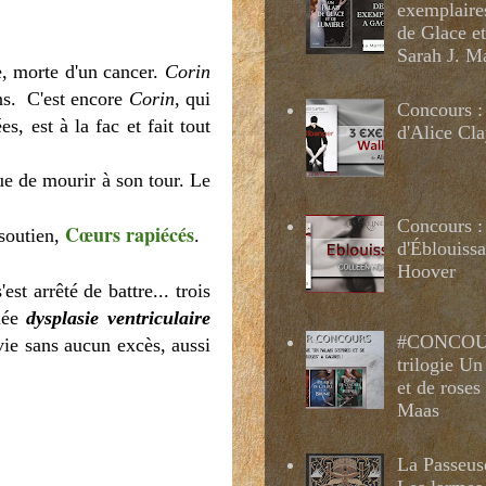
exemplaire
de Glace e
Sarah J. M
e, morte d'un cancer.
Corin
ons. C'est encore
Corin
, qui
Concours :
s, est à la fac et fait tout
d'Alice Cl
ue de mourir à son tour. Le
Concours :
Cœurs rapiécés
 soutien,
.
d'Éblouissa
Hoover
st arrêté de battre... trois
elée
dysplasie ventriculaire
#CONCOUR
 vie sans aucun excès, aussi
trilogie Un
et de roses
Maas
La Passeus