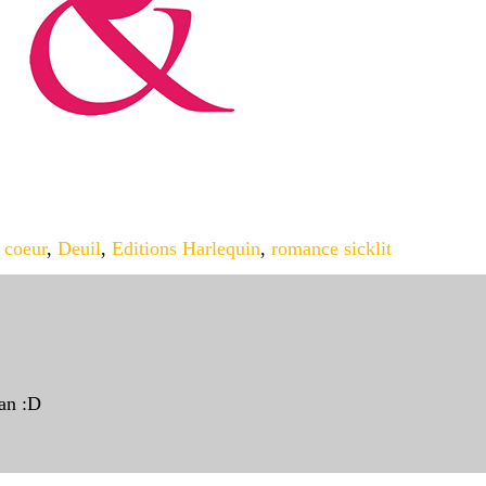
 coeur
,
Deuil
,
Editions Harlequin
,
romance sicklit
an :D