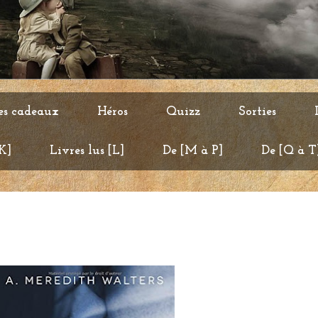
es cadeaux
Héros
Quizz
Sorties
 K]
Livres lus [L]
De [M à P]
De [Q à T