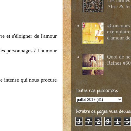
Les larmes
Alric & Je
#Concours 
exemplaire
vre et s'éloigner de l'amour
d'amour de
 des personnages à l'humour
Quoi de ne
Reines #50
ure intense qui nous procure
Toutes nos publications
Nombre de pages vues depuis 2
3
7
2
9
1
5