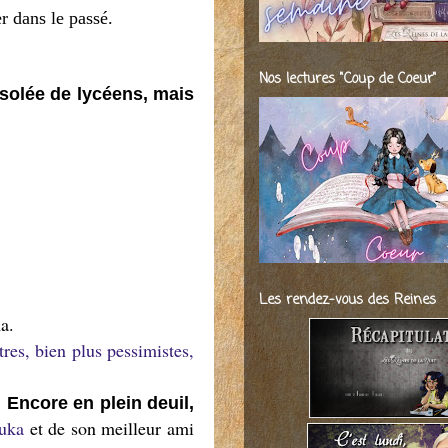
r dans le passé.
Nos lectures "Coup de Coeur"
isolée de lycéens, mais
Les rendez-vous des Reines
ma.
tres, bien plus pessimistes,
.
Encore en plein deuil,
uka
et de son meilleur ami