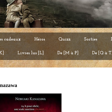
es cadeaux
Héros
Quizz
Sorties
 K]
Livres lus [L]
De [M à P]
De [Q à T
anazawa