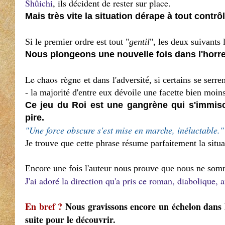
Shûichi
, ils décident de rester sur place.
Mais très vite la situation dérape à tout contrôl
Si le premier ordre est tout "
gentil
", les deux suivants
Nous plongeons une nouvelle fois dans l'horre
Le chaos règne
et dans l'adversité, si certains se ser
- la majorité d'entre eux dévoile une facette bien moin
Ce jeu du Roi est une gangrène qui s'immis
pire.
"Une force obscure s'est mise en marche, inéluctable."
Je trouve que cette phrase résume parfaitement la situ
Encore une fois l'auteur nous prouve que nous ne som
J'ai adoré la direction qu'a pris ce roman, diabolique,
En bref ?
Nous gravissons encore un échelon dans l'
suite pour le découvrir.