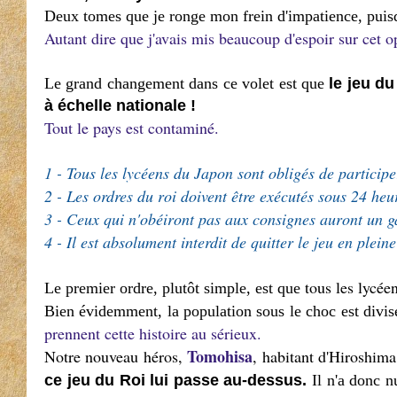
Deux tomes que je ronge mon frein d'impatience, puisq
Autant dire que j'avais mis beaucoup d'espoir sur cet o
Le grand changement dans ce volet est que
le jeu d
à échelle nationale !
Tout le pays est contaminé.
1 - Tous les lycéens du Japon sont obligés de particip
2 - Les ordres du roi doivent être exécutés sous 24 heu
3 - Ceux qui n'obéiront pas aux consignes auront un 
4 - Il est absolument interdit de quitter le jeu en plein
tous les lycée
Le premier ordre, plutôt simple, est que
Bien évidemment, la population sous le choc est divis
prennent cette histoire au sérieux.
Tomohisa
Notre nouveau héros,
, habitant d'Hiroshima
ce jeu du Roi lui passe au-dessus.
Il n'a donc nu