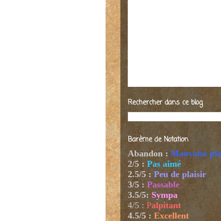
Rechercher dans ce blog
Barème de Notation
Abandon :
Mauvaise pi
2/5 :
Pas aimé
2.5/5 :
Peu de plaisir
3/5 :
Passable
3.5/5:
Sympa
4/5
:
P
alpitant
4.5/5 :
Excellent