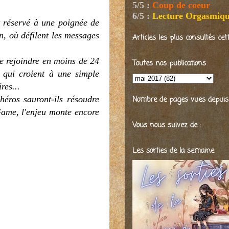
5/5
:
Coup de coeur
6/5
:
Lecture Orgasmiq
t réservé à une poignée de
on, où défilent les messages
Articles les plus consultés ce
e rejoindre en moins de 24
Toutes nos publications
 qui croient à une simple
ires...
héros sauront-ils résoudre
Nombre de pages vues depuis 2
Game, l'enjeu monte encore
Vous nous suivez de :
Les sorties de la semaine