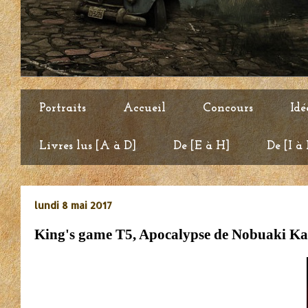
Portraits
Accueil
Concours
Idé
Livres lus [A à D]
De [E à H]
De [I à
lundi 8 mai 2017
King's game T5, Apocalypse de Nobuaki K