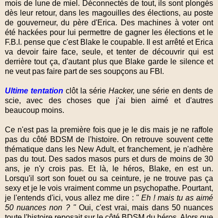
mois de lune de miel. Déconnectés de tout, ils sont plongés
dès leur retour, dans les magouilles des élections, au poste
de gouverneur, du père d'Erica. Des machines à voter ont
été hackées pour lui permettre de gagner les élections et le
F.B.I. pense que c'est Blake le coupable. Il est arrêté et Erica
va devoir faire face, seule, et tenter de découvrir qui est
derrière tout ça, d'autant plus que Blake garde le silence et
ne veut pas faire part de ses soupçons au FBI.
Ultime tentation
clôt la série
Hacker,
une série en dents de
scie, avec des choses que j'ai bien aimé et d'autres
beaucoup moins.
Ce n'est pas la première fois que je le dis mais je ne raffole
pas du côté BDSM de l'histoire. On retrouve souvent cette
thématique dans les New Adult, et franchement, je n'adhère
pas du tout. Des sados masos purs et durs de moins de 30
ans, je n'y crois pas. Et là, le héros, Blake, en est un.
Lorsqu'il sort son fouet ou sa ceinture, je ne trouve pas ça
sexy et je le vois vraiment comme un psychopathe. Pourtant,
je l'entends d'ici, vous allez me dire :
" Eh ! mais tu as aimé
50 nuances non ? "
Oui, c'est vrai, mais dans 50 nuances
toute l'histoire reposait sur le côté BDSM du héros. Alors que