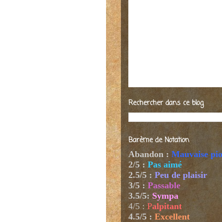
Rechercher dans ce blog
Barème de Notation
Abandon :
Mauvaise pi
2/5 :
Pas aimé
2.5/5 :
Peu de plaisir
3/5 :
Passable
3.5/5:
Sympa
4/5
:
P
alpitant
4.5/5 :
Excellent