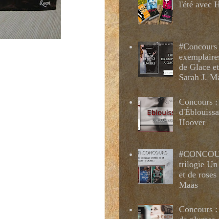
l'été avec
#Concours 
exemplaire
de Glace e
Sarah J. M
Concours :
d'Éblouissa
Hoover
#CONCOUR
trilogie Un
et de roses
Maas
Concours : 