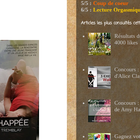
5/5
:
Coup de coeur
6/5
:
Lecture Orgasmiq
Articles les plus consultés ce
Résultats 
4000 likes
Concours :
d'Alice Cl
Concours : 
de Amy H
Gagnez votr