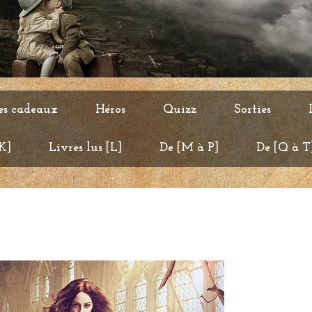
es cadeaux
Héros
Quizz
Sorties
 K]
Livres lus [L]
De [M à P]
De [Q à T