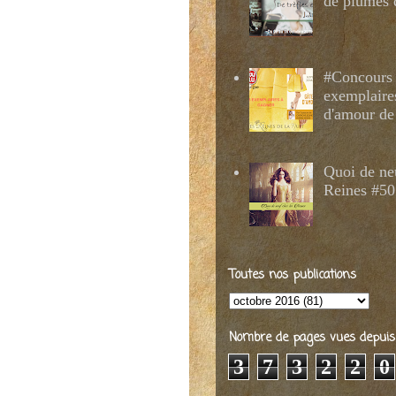
de plumes 
#Concours 
exemplaire
d'amour de
Quoi de ne
Reines #50
Toutes nos publications
Nombre de pages vues depuis 2
3
7
3
2
2
0