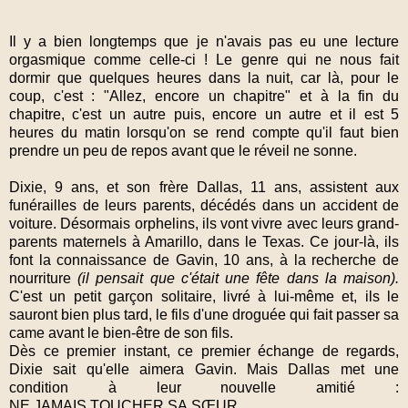
Il y a bien longtemps que je n'avais pas eu une lecture
orgasmique comme celle-ci ! Le genre qui ne nous fait
dormir que quelques heures dans la nuit, car là, pour le
coup, c'est : "Allez, encore un chapitre" et à la fin du
chapitre, c'est un autre puis, encore un autre et il est 5
heures du matin lorsqu'on se rend compte qu'il faut bien
prendre un peu de repos avant que le réveil ne sonne.
Dixie, 9 ans, et son frère Dallas, 11 ans, assistent aux
funérailles de leurs parents, décédés dans un accident de
voiture. Désormais orphelins, ils vont vivre avec leurs grand-
parents maternels à Amarillo, dans le Texas. Ce jour-là, ils
font la connaissance de Gavin, 10 ans, à la recherche de
nourriture
(il pensait que c'était une fête dans la maison).
C'est un petit garçon solitaire, livré à lui-même et, ils le
sauront bien plus tard, le fils d'une droguée qui fait passer sa
came avant le bien-être de son fils.
Dès ce premier instant, ce premier échange de regards,
Dixie sait qu'elle aimera Gavin. Mais Dallas met une
condition à leur nouvelle amitié :
NE.JAMAIS.TOUCHER.SA.SŒUR