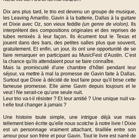
Dix ans plus tard, le trio est devenu un groupe de musique,
les Leaving Amarillo. Gavin à la batterie, Dallas à la guitare
et Dixie avec Oz, son vieux feddle
(un genre de violon)
. Ils
interprètent des compositions originales et des reprises de
tubes remixés à leur façon. Ils écument tout le Texas et
jouent dans des bars, des petites salles plus que souvent,
gratuitement. Et enfin, un jour, ils ont une opportunité de se
faire remarquer en participant au MusicFest d'Austin. C'est
la chance qu'ils attendaient pour se faire connaître.
Mais la promiscuité d'une chambre d'hôtel pendant leur
séjour, va mettre à mal la promesse de Gavin faite à Dallas.
Surtout que Dixie à décidé de tout faire pour qu'il brise cette
fameuse promesse. Elle aime Gavin depuis toujours et le
veut ! Ne serait-ce qu'une seule nuit.
Leur trio va-t-il résister ? Et leur amitié ? Une unique nuit va-
t-elle tout changer à jamais ?
Une histoire toute simple, une intrigue déjà vue mais
tellement bien écrite qu'elle nous scotche à notre livre ! Dixie
est un personnage vraiment attachant, tiraillée entre son
amour pour son frère et pour Gavin. Tout le livre est narré de