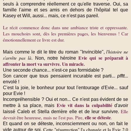
seuls à comprendre réellement ce qu'elle traverse. Oui, sa
famille l'aime et ses amis en dehors de l'hôpital tel que
Kasey et Will, aussi... mais, ce n'est pas pareil.
Le récit commence donc dans une ambiance triste et oppressante.
Les mouchoirs sont, dès les premières pages, les bienvenus ! Car
émotionnellement ce livre est dur.
l'histoire ne
Mais comme le dit le titre du roman "Invincible",
Evie qui se préparait à
s'arrête pas là
. Non, notre héroïne
affronter la mort va survivre. Un miracle.
Une seconde chance... n'est-ce pas formidable ?
Son cancer que tous pensaient incurable est parti...
pfftt
...
envolé !
C'est la joie, le bonheur pour tout l'entourage d'Evie... sauf
pour Evie !
Incompréhensible ? Oui et non... Ce n'est pas évident de se
Evie vit dans la culpabilité
mettre à sa place, mais
d'avoir
Elle
laissé Caleb et Stella derrière elle et de leur survivre.
elle se déteste
devrait être heureuse, mais ne l'est pas. Pire,
.
Et quand on se déteste, inconsciemment ou non, on fait le
Cette "résurrection" l'a changée et la Evie 2.0
vide autour de soi.