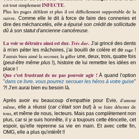
INFECTE
est tout simplement
.
Plus les pages défilent et plus il est difficilement supportable de la
suivre.
Comme elle le dit à force de faire des conneries et
dire des méchancetés,
elle a épuisé son crédit de sollicitude
dû à son statut d'ancienne cancéreuse.
La voir se détruire ainsi est dur.
.
Très dur
J'ai grincé des dents
rage
à m'en péter les mâchoires, j'ai bouilli de colère et de
!
J'aurais bien aimé la secouer, la gifler
une, deux, trois, quatre fois
(
peut-être même plus
!), histoire de lui remettre les idées en
place !
Que c'est frustrant de ne pas pouvoir agir !
À quand l'option
"
dans ce livre, vous pourrez secouer les héros à votre guise
"
?! J'en aurai bien eu besoin là.
d'amour
Après avoir eu beaucoup d'empathie pour Evie,
même
se faire détester de
, elle a réussi (
car c'était son but
) à
tous
, et même de nous, lecteurs. Mais pas complètement non
plus, car si je suis honnête, il y a toujours cette étincelle, cet
espoir, qu'elle reprenne sa vie en main. Et avec cette fin,
OMG, elle a plus qu'intérêt !!