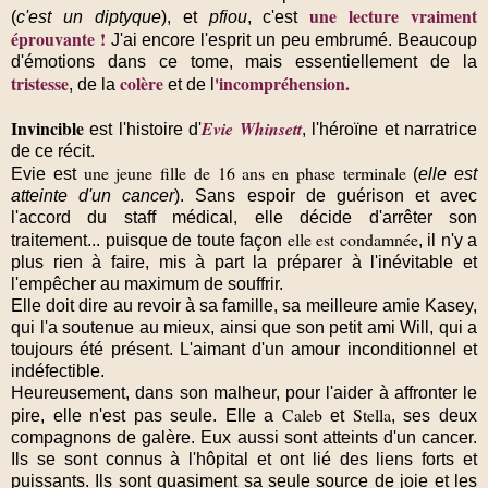
une lecture vraiment
(
c'est un diptyque
), et
pfiou
, c'est
éprouvante !
J'ai encore l'esprit un peu embrumé. Beaucoup
d'émotions dans ce tome, mais essentiellement de la
tristesse
colère
'incompréhension.
, de la
et de l
Invincible
Evie Whinsett
est l'histoire d'
, l'héroïne et narratrice
de ce récit.
une jeune fille de 16 ans en phase terminale
Evie est
(
elle est
atteinte d'un cancer
). Sans espoir de guérison et avec
l'accord du staff médical, elle décide d'arrêter son
elle est condamnée
traitement... puisque de toute façon
, il n'y a
plus rien à faire, mis à part la préparer à l'inévitable et
l'empêcher au maximum de souffrir.
Elle doit dire au revoir à sa famille, sa meilleure amie Kasey,
qui l'a soutenue au mieux, ainsi que son petit ami Will, qui a
toujours été présent. L'aimant d'un amour inconditionnel et
indéfectible.
Heureusement, dans son malheur, pour l'aider à affronter le
Caleb
Stella
pire, elle n'est pas seule. Elle a
et
, ses deux
compagnons de galère. Eux aussi sont atteints d'un cancer.
Ils se sont connus à l'hôpital et ont lié des liens forts et
puissants. Ils sont quasiment sa seule source de joie et les