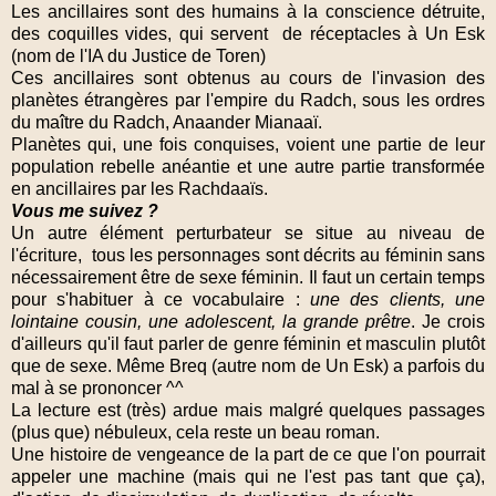
Les ancillaires sont des humains à la conscience détruite,
des coquilles vides, qui servent de réceptacles à Un Esk
(nom de l'IA du Justice de Toren)
Ces ancillaires sont obtenus au cours de l'invasion des
planètes étrangères par l'empire du Radch, sous les ordres
du maître du Radch, Anaander Mianaaï.
Planètes qui, une fois conquises, voient une partie de leur
population rebelle anéantie et une autre partie transformée
en ancillaires par les Rachdaaïs.
Vous me suivez ?
Un autre élément perturbateur se situe au niveau de
l'écriture, tous les personnages sont décrits au féminin sans
nécessairement être de sexe féminin. Il faut un certain temps
pour s'habituer à ce vocabulaire :
une des clients, une
lointaine cousin, une adolescent, la grande prêtre
. Je crois
d'ailleurs qu'il faut parler de genre féminin et masculin plutôt
que de sexe. Même Breq (autre nom de Un Esk) a parfois du
mal à se prononcer ^^
La lecture est (très) ardue mais malgré quelques passages
(plus que) nébuleux, cela reste un beau roman.
Une histoire de vengeance de la part de ce que l'on pourrait
appeler une machine (mais qui ne l'est pas tant que ça),