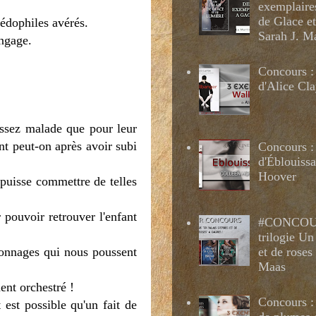
exemplaire
de Glace e
pédophiles avérés.
Sarah J. M
engage.
Concours :
d'Alice Cl
ssez malade que pour leur
t peut-on après avoir subi
Concours :
d'Éblouissa
Hoover
, puisse commettre de telles
 pouvoir retrouver l'enfant
#CONCOUR
trilogie Un
rsonnages qui nous poussent
et de roses
Maas
ent orchestré !
Concours : 
 est possible qu'un fait de