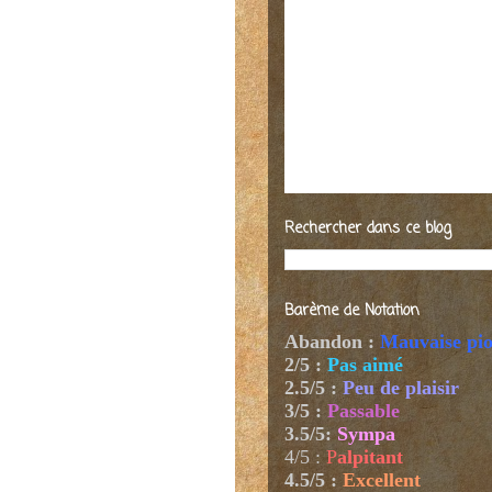
Rechercher dans ce blog
Barème de Notation
Abandon :
Mauvaise pi
2/5 :
Pas aimé
2.5/5 :
Peu de plaisir
3/5 :
Passable
3.5/5:
Sympa
4/5
:
P
alpitant
4.5/5 :
Excellent