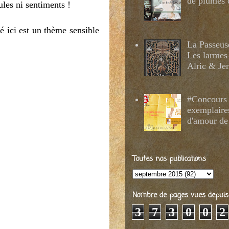
de plumes 
ules ni sentiments !
é ici est un thème sensible
La Passeus
Les larmes
Alric & Je
#Concours 
exemplaire
d'amour de
Toutes nos publications
Nombre de pages vues depuis 2
3
7
3
0
0
2