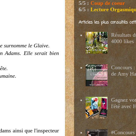
5/5
:
Coup de coeur
6/5
:
Lecture Orgasmiq
Articles les plus consultés ce
Résultats 
4000 likes
lle surnomme le Glaive.
an Adams. Elle serait bien
Concours : 
ête.
de Amy H
humaine.
Gagnez votr
l'été avec
dams ainsi que l'inspecteur
#Concours 