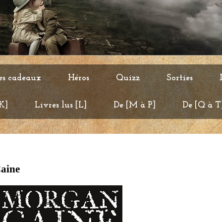
es cadeaux
Héros
Quizz
Sorties
 K]
Livres lus [L]
De [M à P]
De [Q à T
Caine