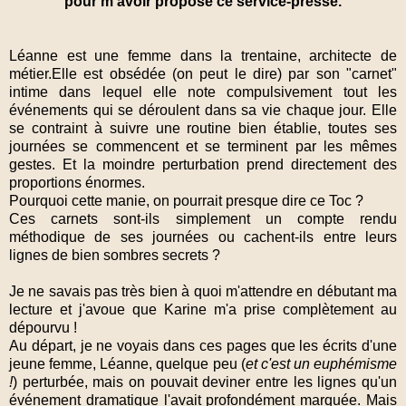
pour m'avoir proposé ce service-presse.
Léanne est une femme dans la trentaine, architecte de
métier.Elle est obsédée (on peut le dire) par son "carnet"
intime
dans lequel elle note compulsivement tout les
événements qui se déroulent dans sa vie chaque jour. Elle
se contraint à suivre une routine bien établie, toutes ses
journées se commencent et se terminent par les mêmes
gestes. Et la moindre perturbation prend directement des
proportions énormes.
Pourquoi cette manie, on pourrait presque dire ce Toc ?
Ces carnets sont-ils simplement un compte rendu
méthodique de ses journées ou cachent-ils entre leurs
lignes de bien sombres secrets ?
Je ne savais pas très bien à quoi m'attendre en débutant ma
lecture et j'avoue que Karine m'a prise complètement au
dépourvu !
Au départ, je ne voyais dans ces pages que les écrits d'une
jeune femme, Léanne, quelque peu (
et c'est un euphémisme
!
) perturbée, mais on pouvait deviner entre les lignes qu'un
événement dramatique l'avait profondément marquée. Mais