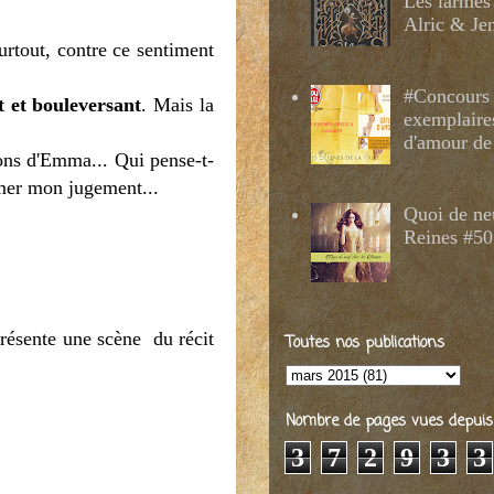
Les larmes
Alric & Je
urtout, contre ce sentiment
#Concours 
t et bouleversant
. Mais la
exemplaire
d'amour de
tions d'Emma... Qui pense-t-
irmer mon jugement...
Quoi de ne
Reines #50
présente une scène du récit
Toutes nos publications
Nombre de pages vues depuis 2
3
7
2
9
3
3