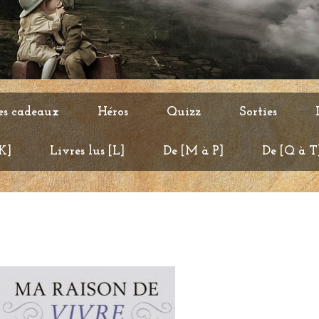
es cadeaux
Héros
Quizz
Sorties
 K]
Livres lus [L]
De [M à P]
De [Q à T