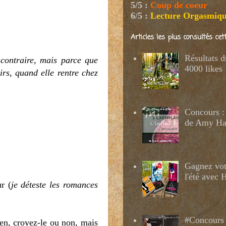
5/5
:
Coup de coeur
6/5
:
Lecture Orgasmiq
Articles les plus consultés ce
Résultats 
 contraire, mais parce que
4000 likes
oirs, quand elle rentre chez
Concours : 
de Amy H
Gagnez votr
l'été avec
r (
je déteste les romances
#Concours 
ben, croyez-le ou non, mais