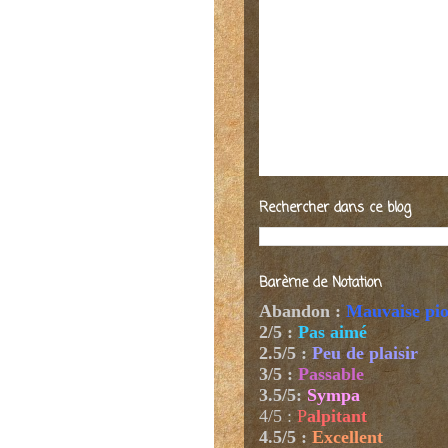
Rechercher dans ce blog
Barème de Notation
Abandon :
Mauvaise pi
2/5 :
Pas aimé
2.5/5 :
Peu de plaisir
3/5 :
Passable
3.5/5:
Sympa
4/5
:
P
alpitant
4.5/5 :
Excellent