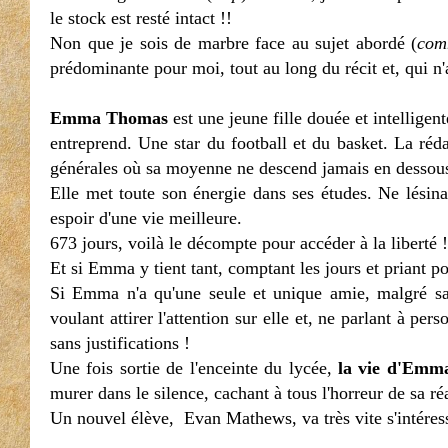
le stock est resté intact !!
Non que je sois de marbre face au sujet abordé (
comm
prédominante pour moi, tout au long du récit et, qui n'
Emma Thomas
est une jeune fille douée et intelligen
entreprend. Une star du football et du basket. La réda
générales où sa moyenne ne descend jamais en dessou
Elle met toute son énergie dans ses études. Ne lésinan
espoir d'une vie meilleure.
673 jours, voilà le décompte pour accéder à la liberté !
Et si Emma y tient tant, comptant les jours et priant po
Si Emma n'a qu'une seule et unique amie, malgré sa v
voulant attirer l'attention sur elle et, ne parlant à pers
sans justifications !
Une fois sortie de l'enceinte du lycée,
la vie d'Emma
murer dans le silence, cachant à tous l'horreur de sa réa
Un nouvel élève, Evan Mathews, va très vite s'intéresser