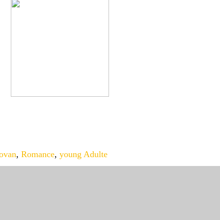
ovan
,
Romance
,
young Adulte