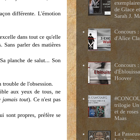
exemplaire
de Glace e
açon différente. L'émotion
Sarah J. M
Concours :
excelle dans tout ce qu'elle
d'Alice Cl
s. Sans parler des matières
 Sa planche de salut... Son
Concours :
d'Éblouissa
Hoover
un trouble de l'obsession.
sible aux yeux de tous, ne
#CONCOUR
e jamais tout
). Ce n'est pas
trilogie Un
et de roses
 sont propres, préfère se
Maas
La Passeus