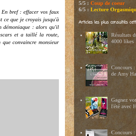
5/5
:
Coup de coeur
6/5
:
Lecture Orgasmiq
 En bref : effacer vos faux
t ce que je croyais jusqu'à
Articles les plus consultés ce
n démoniaque : alors qu'il
cars et a taillé la route,
Résultats 
4000 likes
on que convaincre monsieur
Concours : 
de Amy H
Gagnez votr
l'été avec
Concours :