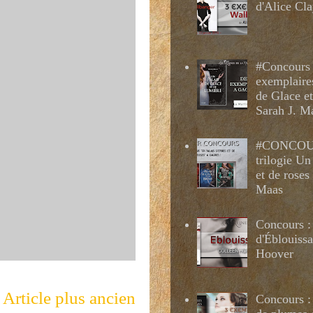
d'Alice Cl
#Concours 
exemplaire
de Glace e
Sarah J. M
#CONCOUR
trilogie Un
et de roses
Maas
Concours :
d'Éblouissa
Hoover
Article plus ancien
Concours : 