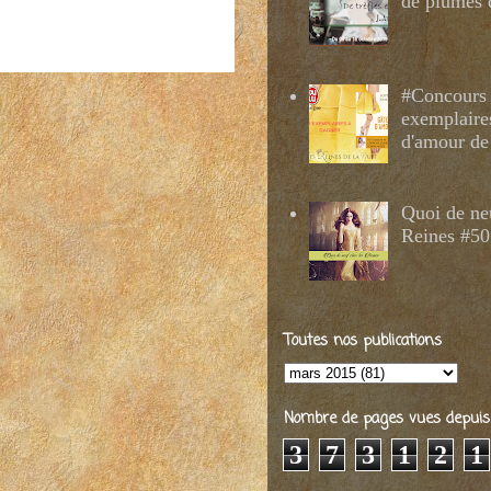
de plumes 
#Concours 
exemplaire
d'amour de
Quoi de ne
Reines #50
Toutes nos publications
Nombre de pages vues depuis 2
3
7
3
1
2
1