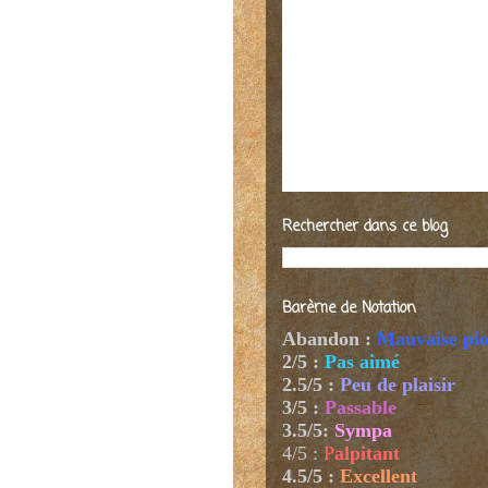
Rechercher dans ce blog
Barème de Notation
Abandon :
Mauvaise pi
2/5 :
Pas aimé
2.5/5 :
Peu de plaisir
3/5 :
Passable
3.5/5:
Sympa
4/5
:
P
alpitant
4.5/5 :
Excellent