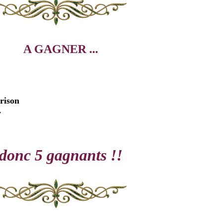
A GAGNER ...
rison
y
donc 5 gagnants !!