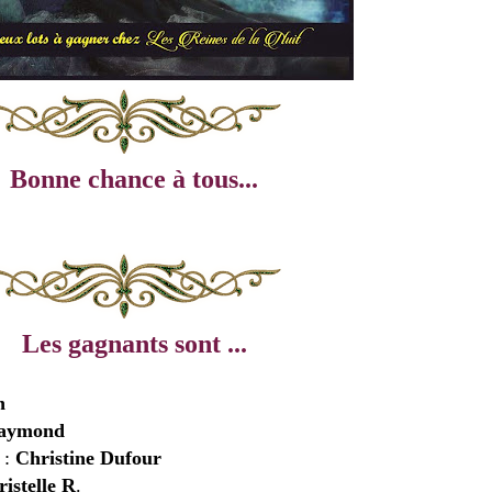
Bonne chance à tous...
Les gagnants sont ...
n
aymond
 :
Christine Dufour
istelle R
.