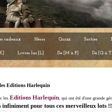
es cadeaux
Héros
Quizz
Sorties
 K]
Livres lus [L]
De [M à P]
De [Q à T
les Editions Harlequin
Editions Harlequin
c les
, qui ont été d'une grande gén
infiniment pour tous ces merveilleux lots !!