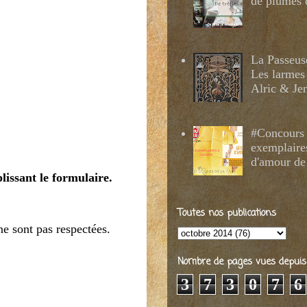
de plumes 
La Passeus
Les larmes
Alric & Je
#Concours 
exemplaire
d'amour de
plissant le formulaire.
Toutes nos publications
ne sont pas respectées.
Nombre de pages vues depuis 2
3
7
3
0
7
6