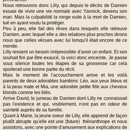
Nous retrouvons donc Lilly, qui depuis le décès de Damien
essaie de vivre une vie normale avec Yannick, devenu son
mari. Mais la culpabilité la ronge suite à la mort de Damien,
tué en ayant voulu la protéger.
Peu à peu, elle fait des rêves dans lesquels elle retrouve
Damien, avec lequel elle a des relations plus proches dirons
nous que celles vécues avec lui lorsqu'il était encore de ce
monde.
Lilly ressent un besoin irrépressible d'avoir un enfant. Et son
souhait fini par être exaucé, la voici donc enceinte. Je passe
sous silence toutes les étapes de sa grossesse car cela
spoilerait une bonne partie du récit.
Mais le moment de l'accouchement arrive et les voilà
parents de deux adorables bambins: Léo, aux yeux bleus et
à la peau mate et Mia, une adorable petite fille aux cheveux
blonds comme les blés.
Arrive David, le jumeau de Damien dont Lilly ne connaissait
pas l'existence et qui, visiblement, n'est pas en odeur de
sainteté auprès de sa famille.
Quant à Marie, la jeune soeur de Lilly, elle apprend de façon
plutôt abrupte qu'elle est une (future) thérianthrope et nous
assistons, avec une pointe d'amusement aux explications de