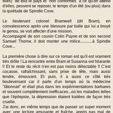
filles) de tout le pays et "non conformes" à ce qu'on attend
d'elles, peuvent se reposer, le temps d'un été (ou plus) dans
la quiétude de Spindle Cove.
Le lieutenant colonel Bramwell (dit Bram), en
convalescence après une blessure par balle qui lui a broyé
le genou, se voit affecter d'une mission.
Accompagné de son cousin Colin Payne et de son second
Samuel Thorne, il doit monter une milice............à Spindle
Cove...
La première chose à dire sur ce roman est qu'il est vraiment
très drôle ! La rencontre entre Bram et Susanna est hilarante
!! Et le reste du récit n'en est pas moins délectable !! C'est
cocasse, rafraîchissant, sans prise de tête, mais aussi
tendre, émouvant. Et puis, il a aussi ce côté très
bouleversant car il parle d'un temps où la médecine
"tâtonnait" et était plus dans les expérimentations barbares
et souvent complètement inefficaces...où les maladies telles
que l'épilepsie, la dépression étaient traitées de façon très
cruelle.
J'ai donc, en même temps que de passer un super moment
avec une lecture amusante et fraîche, appris pas mal de