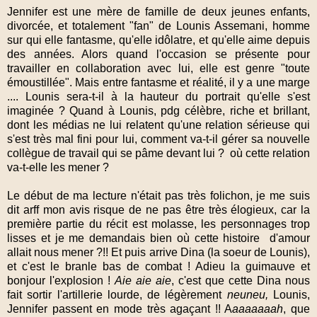
Jennifer est une mère de famille de deux jeunes enfants,
divorcée, et totalement "fan" de Lounis Assemani, homme
sur qui elle fantasme, qu'elle idôlatre, et qu'elle aime depuis
des années. Alors quand l'occasion se présente pour
travailler en collaboration avec lui, elle est genre "toute
émoustillée". Mais entre fantasme et réalité, il y a une marge
.... Lounis sera-t-il à la hauteur du portrait qu'elle s'est
imaginée ? Quand à Lounis, pdg célèbre, riche et brillant,
dont les médias ne lui relatent qu'une relation sérieuse qui
s'est très mal fini pour lui, comment va-t-il gérer sa nouvelle
collègue de travail qui se pâme devant lui ? où cette relation
va-t-elle les mener ?
Le début de ma lecture n'était pas très folichon, je me suis
dit arff mon avis risque de ne pas être très élogieux, car la
première partie du récit est molasse, les personnages trop
lisses et je me demandais bien où cette histoire d'amour
allait nous mener ?!! Et puis arrive Dina (la soeur de Lounis),
et c'est le branle bas de combat ! Adieu la guimauve et
bonjour l'explosion !
Aie aie aie
, c'est que cette Dina nous
fait sortir l'artillerie lourde, de légèrement
neuneu,
Lounis,
Jennifer passent en mode très agaçant !! A
aaaaaaah
, que