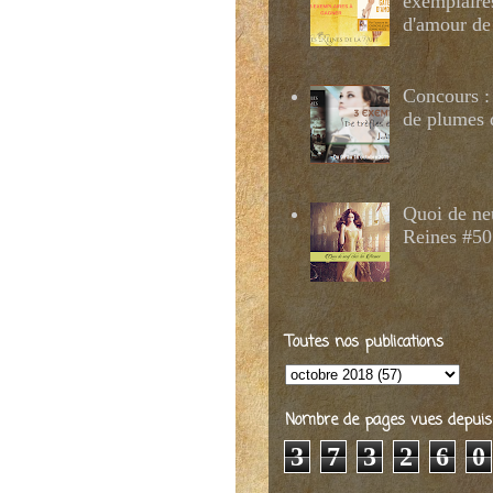
exemplaire
d'amour de
Concours : 
de plumes 
Quoi de ne
Reines #50
Toutes nos publications
Nombre de pages vues depuis 2
3
7
3
2
6
0