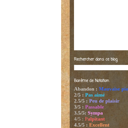
Rechercher dans ce blog
Barème de Notation
Abandon :
Mauvaise pi
2/5 :
Pas aimé
2.5/5 :
Peu de plaisir
3/5 :
Passable
3.5/5:
Sympa
4/5
:
P
alpitant
4.5/5 :
Excellent