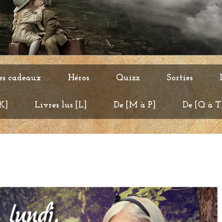
es cadeaux
Héros
Quizz
Sorties
 K]
Livres lus [L]
De [M à P]
De [Q à T