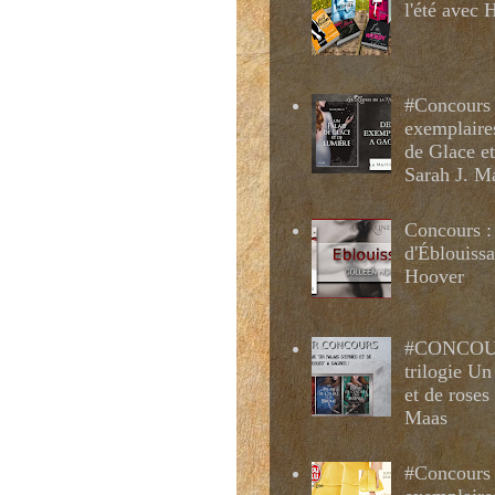
l'été avec
#Concours 
exemplaire
de Glace e
Sarah J. M
Concours :
d'Éblouissa
Hoover
#CONCOUR
trilogie Un
et de roses
Maas
#Concours 