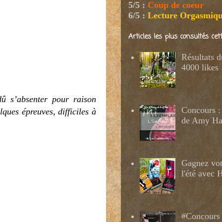
5/5
:
Coup de coeur
6/5
:
Lecture Orgasmiq
Articles les plus consultés ce
Résultats 
4000 likes
û s’absenter pour raison
Concours : 
lques épreuves, difficiles à
de Amy H
Gagnez votr
l'été avec
#Concours 