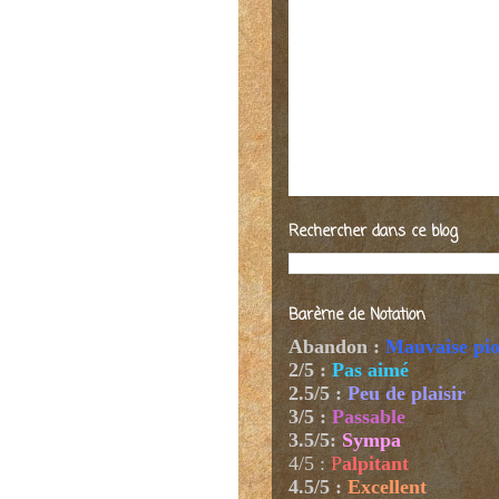
Rechercher dans ce blog
Barème de Notation
Abandon :
Mauvaise pi
2/5 :
Pas aimé
2.5/5 :
Peu de plaisir
3/5 :
Passable
3.5/5:
Sympa
4/5
:
P
alpitant
4.5/5 :
Excellent