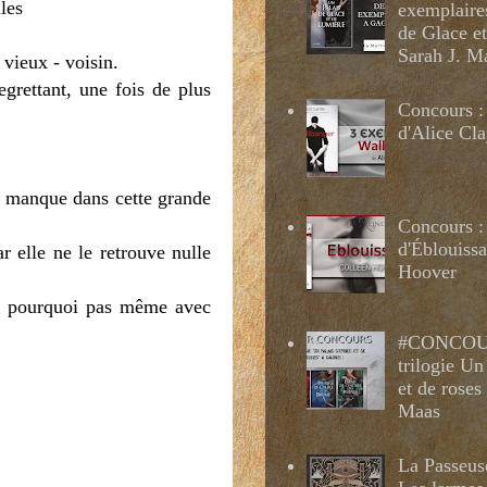
les
exemplaire
de Glace e
Sarah J. M
 vieux - voisin.
egrettant, une fois de plus
Concours :
d'Alice Cl
qui manque dans cette grande
Concours :
d'Éblouissa
r elle ne le retrouve nulle
Hoover
e et pourquoi pas même avec
#CONCOUR
trilogie Un
et de roses
Maas
La Passeus