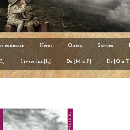
es cadeaux
Héros
Quizz
Sorties
 K]
Livres lus [L]
De [M à P]
De [Q à T