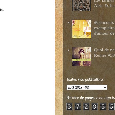
Les larmes
Alric & Je
ts.
#Concours 
exemplaire
d'amour de
Quoi de ne
Reines #50
Toutes nos publications
Nombre de pages vues depuis 2
3
7
2
9
5
5