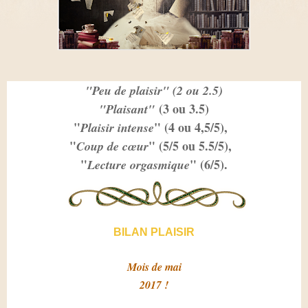
"Peu de plaisir" (2 ou 2.5)
(3 ou 3.5)
"Plaisant"
"
" (4 ou 4,5/5),
Plaisir intense
"
" (5/5 ou 5.5/5),
Coup de cœur
"
" (6/5).
Lecture orgasmique
BILAN PLAISIR
Mois de mai
2017 !