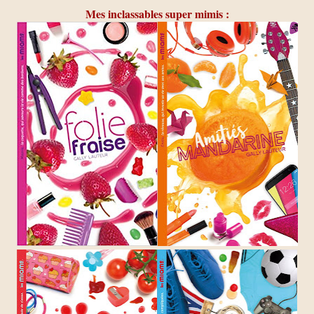
Mes inclassables super mimis :