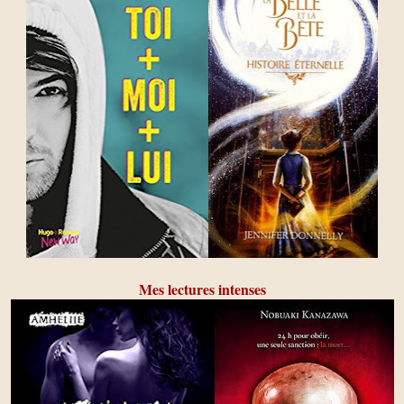
Mes lectures intenses