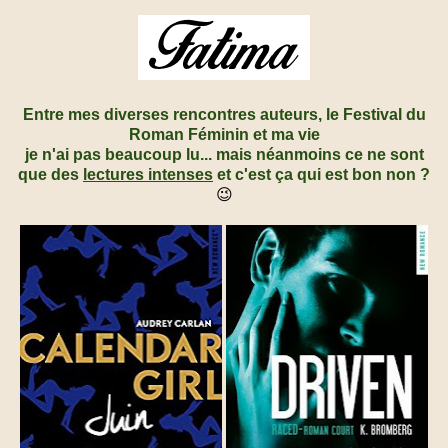
Entre mes diverses rencontres auteurs, le Festival du
Roman Féminin et ma vie
je n'ai pas beaucoup lu... mais néanmoins ce ne sont
que des
lectures intenses
et c'est ça qui est bon non ?
😉