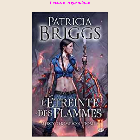
Lecture orgasmique