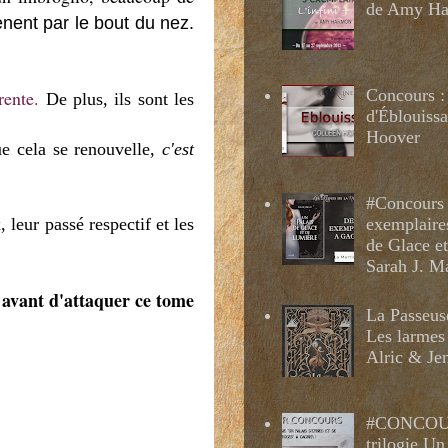
de Amy H
nent par le bout du nez.
.
Concours :
rente.
De plus, ils sont les
d'Éblouissa
Hoover
e cela se renouvelle,
c'est
#Concours 
exemplaire
leur passé respectif et les
de Glace e
Sarah J. M
) avant d'attaquer ce tome
La Passeus
Les larmes
Alric & Je
#CONCOUR
trilogie Un