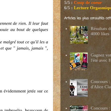
5/5
:
Coup de coeur
6/5
:
Lecture Orgasmiq
Articles les plus consultés ce
nnent de rien. Il leur faut
Résultats 
nouie au bout de quelques
4000 likes
e malgré tout ce qu'il les a
 et que " jamais, jamais ",
Gagnez votr
l'été avec
Concours :
d'Alice Cl
en évidemment jetée sur ce
Concours : 
un imbroglio, beaucoup de