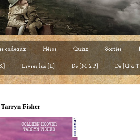
es cadeaux
Héros
Quizz
Sorties
 K]
Livres lus [L]
De [M à P]
De [Q à T
 Tarryn Fisher