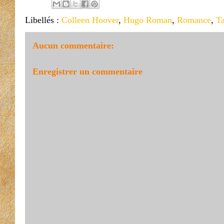
Libellés :
Colleen Hoover
,
Hugo Roman
,
Romance
,
Ta
Aucun commentaire:
Enregistrer un commentaire