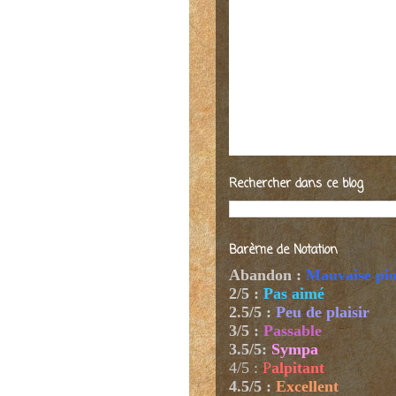
Rechercher dans ce blog
Barème de Notation
Abandon :
Mauvaise pi
2/5 :
Pas aimé
2.5/5 :
Peu de plaisir
3/5 :
Passable
3.5/5:
Sympa
4/5
:
P
alpitant
4.5/5 :
Excellent