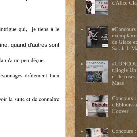
d'Alice Cl
intrigue qui, je tiens à le
#Concours 
exemplaire
de Glace e
ine, quand d'autres sont
Sarah J. M
ela m'a un peu déçue.
#CONCOUR
trilogie Un
ersonnages drôlement bien
et de roses
Maas
Concours :
ir la suite et de connaître
d'Éblouissa
Hoover
Concours : 