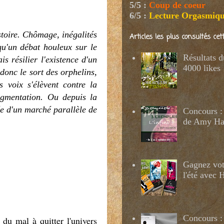
5/5
:
Coup de coeur
6/5
:
Lecture Orgasmiq
stoire. Chômage, inégalités
Articles les plus consultés ce
qu'un débat houleux sur le
Résultats 
s résilier l'existence d'un
4000 likes
 donc le sort des orphelins,
 voix s'élèvent contre la
agmentation. Ou depuis la
ée d'un marché parallèle de
Concours : 
de Amy H
Gagnez votr
l'été avec
Concours :
 du mal à quitter l'univers