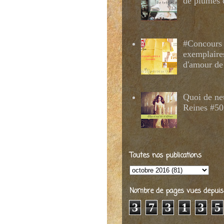
de plumes 
#Concours 
exemplaire
d'amour de
Quoi de ne
Reines #50
Toutes nos publications
Nombre de pages vues depuis 2
3
7
3
1
3
5