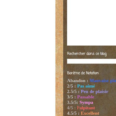
Rechercher dans ce blog
Barème de Notation
Abandon :
Mauvaise pi
2/5 :
Pas aimé
2.5/5 :
Peu de plaisir
3/5 :
Passable
3.5/5:
Sympa
4/5
:
P
alpitant
4.5/5 :
Excellent