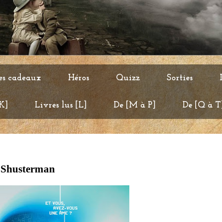
es cadeaux
Héros
Quizz
Sorties
 K]
Livres lus [L]
De [M à P]
De [Q à T
l Shusterman