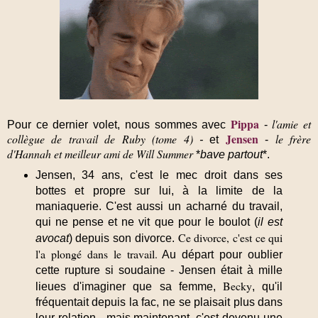
Pippa
l'amie et
Pour ce dernier volet, nous sommes avec
-
Jensen
collègue de travail de Ruby (tome 4)
le frère
-
et
-
d'Hannah et meilleur ami de Will Summer
*
bave partout
*.
Jensen, 34 ans, c'est le mec droit dans ses
bottes et propre sur lui, à la limite de la
maniaquerie.
C'est aussi un acharné du travail,
qui ne pense et ne vit que pour le boulot (
il est
Ce divorce, c'est ce qui
avocat
) depuis son divorce.
l'a plongé dans le travail.
Au départ pour oublier
cette rupture si soudaine - Jensen était à mille
Becky
lieues d'imaginer que sa femme,
, qu'il
fréquentait depuis la fac, ne se plaisait plus dans
leur relation - mais maintenant, c'est devenu une