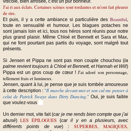
viticole, bien arrosée, c'est un pur bonheur.
J'ai ri aux éclats. Certaines scènes sont tordantes et m'ont fait pleurer
de rire.
Beautiful
Et puis, il y a cette ambiance si particulière des
,
toute en sensualité et humour
. Les blagues potaches ne
sont jamais loin et ici,
tous nos héros sont réunis pour notre
plus grand plaisir.
Même Chloé et Bennett et Sara et Max,
qui ne font pourtant pas partis du voyage, sont malgré tout
présents.
Si Jensen et Pippa ne sont pas mon couple chouchou (
la
palme revient toujours à Chloé et Bennett, et Hannah et Will
)
J'ai adoré son personnage,
Pippa est un gros coup de cœur !
tellement frais et lumineux.
Jensen, quant à lui, je pense que je suis tombée amoureuse
"
Il marche devant moi et son cul me penser à
à cette description :
celui de Patrick Swaye dans Dirty Dancing
."
Oui, je suis faible
que voulez-vous
Un dernier mot, vite fait (
car je me rends bien compte que j'ai
LES ÉPILOGUES
abusé
)
(
car il y en a plusieurs, avec
SUPERBES, MAGIQUES,
différents points de vue
) :