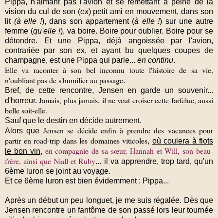
Pippa, n'aimant pas l'avion et se remettant à peine de la
vision du cul de son (
ex
) petit ami en mouvement, dans son
lit
(à elle !
), dans son appartement (
à elle !
) sur une autre
femme (
qu'elle !
), va boire. Boire pour oublier. Boire pour se
détendre. Et une Pippa, déjà angoissée par l'avion,
contrariée par son ex, et ayant bu quelques coupes de
champagne, est une Pippa qui parle...
en continu
.
Elle va raconter à son bel inconnu toute l'histoire de sa vie,
n'oubliant pas de s'humilier au passage
.
Bref, de cette rencontre, Jensen en garde un souvenir...
Jamais, plus jamais, il ne veut croiser cette farfelue, aussi
d'horreur.
belle soit-elle.
Sauf que le destin en décide autrement.
Jensen se décide enfin à prendre des vacances pour
Alors que
partir en road-trip dans les domaines viticoles
,
où coulera à flots
en compagnie de sa sœur, Hannah et Will, son beau-
le bon vin,
frère, ainsi que Niall et Ruby
... il va apprendre, trop tard, qu'un
6ème luron se joint au voyage.
Et ce 6ème luron est bien évidemment : Pippa...
Après un début un peu longuet, je me suis régalée
. Dès que
Jensen rencontre un fantôme de son passé lors leur tournée