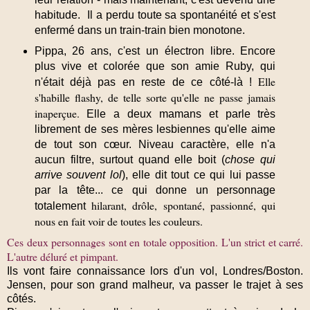
habitude.
Il a perdu toute sa spontanéité et s'est
enfermé dans un train-train bien monotone.
Pippa, 26 ans, c'est un électron libre
. Encore
plus vive et colorée que son amie Ruby, qui
Elle
n'était déjà pas en reste de ce côté-là !
s'habille flashy, de telle sorte qu'elle ne passe jamais
inaperçue.
Elle a deux mamans et parle très
librement de ses mères lesbiennes qu'elle aime
de tout son cœur.
Niveau caractère, elle n'a
aucun filtre,
surtout quand elle boit (
chose qui
arrive souvent lol
),
elle dit tout ce qui lui passe
par la tête
... ce qui donne un personnage
hilarant, drôle, spontané, passionné, qui
totalement
nous en fait voir de toutes les couleurs.
Ces deux personnages sont en totale opposition. L'un strict et carré.
L
'autre déluré et pimpant.
Ils vont faire connaissance lors d'un vol, Londres/Boston.
Jensen, pour son grand malheur, va passer le trajet à ses
côtés.