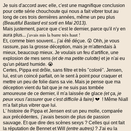
Je suis d'accord avec elle, c'est une magnifique conclusion
pour cette série chouchoute qui nous a fait vibrer tout au
long de ces trois dernières années, même un peu plus
(Beautiful Bastard est sorti en Mai 2013).
Mais justement, parce que c'est le dernier, parce qu'il n'y en
j'avais mis la barre très haut !
aura plus...
Et, comme bien souvent... j'ai été déçue. 😲 Ohh, je vous
rassure, pas la grosse déception, mais je m'attendais à
mieux, beaucoup mieux. Je voulais un feu d'artifice, une
explosion de mes sens
(et de ma petite culotte)
et je n'ai eu
qu'un pétard humide. 😭
Certes, Pippa est drôle, sans filtre et très "coloré". Jensen,
lui, est un coincé parfait, on le sent à point pour craquer et
mettre un peu de folie dans sa vie. Mais je pense que ma
déception vient du fait que je ne suis pas tombée
amoureuse de ce dernier, il m'a laissée de glace
(et ça, je
peux vous l'assurer que c'est difficile à faire)
💔 ! Même Niall
m'a fait plus vibrer que lui.
L' histoire de Pippa et Jensen est un peu molle, comparée
aux précédentes, j'avais besoin de plus de passion
sauvage. Et que dire des scènes sexys ? Celles qui ont fait
la réputation de Bennet et Will
(entre autres)
? J'ai eu la