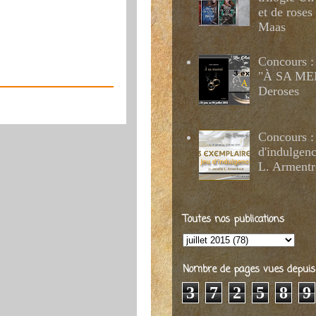
et de roses
Maas
Concours :
"À SA MER
Deroses
Concours :
d'indulgenc
L. Armentr
Toutes nos publications
Nombre de pages vues depuis 2
3
7
2
5
8
9