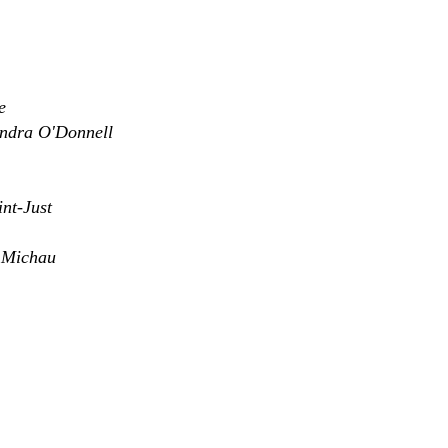
e
ndra O'Donnell
nt-Just
 Michau