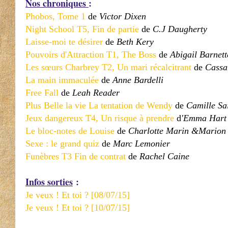
Nos chroniques
:
Phobos, Tome 1
de
Victor Dixen
Night School T5, Fin de partie
de
C.J Daugherty
Laisse-moi te désirer
de
Beth Kery
Pouvoirs d'Attraction T1, The Boss
de
Abigail Barnett
Les sœurs Charbrey T2, Un mari récalcitrant
de
Cassa
La main immaculée
de
Anne Bardelli
Free Fall
de
Leah Reader
Plus Belle la vie La tentation de Wendy
de
Camille Sai
Jeux dangereux T4, Un risque à prendre
d
'Emma Hart
Le bloc-notes de Louise
de
Charlotte Marin &Marion
Sexe : le grand quiz
de
Marc Lemonier
Funèbres T3 Fin de contrat
de
Rachel Caine
Infos sorties
:
Je veux ! Et toi ? [08/07/15]
Je veux ! Et toi ? [10/07/15]