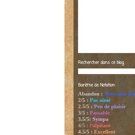
Rechercher dans ce blog
Barème de Notation
Abandon :
Mauvaise pi
2/5 :
Pas aimé
2.5/5 :
Peu de plaisir
3/5 :
Passable
3.5/5:
Sympa
4/5
:
P
alpitant
4.5/5 :
Excellent