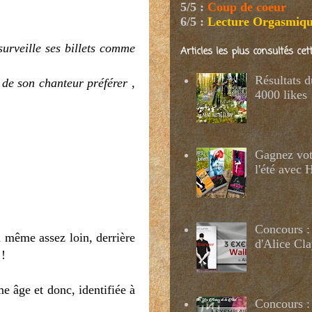
5/5
:
Coup de coeur
6/5
:
Lecture Orgasmiq
urveille ses billets comme
Articles les plus consultés ce
Résultats 
 de son chanteur préférer ,
4000 likes
Gagnez votr
l'été avec
Concours :
 même assez loin, derrière
d'Alice Cl
e
!
e âge et donc, identifiée à
Concours : 