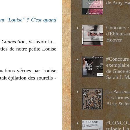
de Amy H
ant "Louise" ? C'est quand
Concours :
d'Éblouissa
Hoover
s
Connection
, va avoir la...
ties de notre petite Louise
#Concours 
exemplaire
tuations vécues par Louise
de Glace e
Sarah J. M
it épilation des sourcils -
La Passeus
Les larmes
Alric & Je
#CONCOUR
trilogie Un