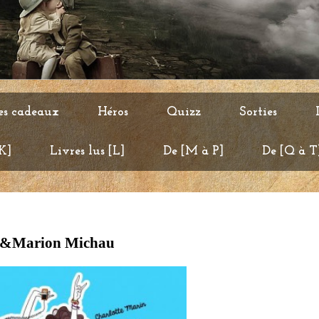
es cadeaux
Héros
Quizz
Sorties
 K]
Livres lus [L]
De [M à P]
De [Q à T
in &Marion Michau