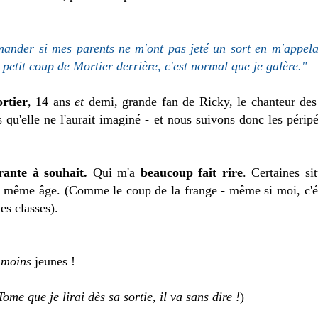
emander si mes parents ne m'ont pas jeté un sort en m'appel
tit coup de Mortier derrière, c'est normal que je galère."
rtier
, 14 ans
et
demi, grande fan de Ricky, le chanteur de
qu'elle ne l'aurait imaginé - et nous suivons donc les péripé
irante à souhait.
Qui m'a
beaucoup fait rire
. Certaines si
u même âge. (Comme le coup de la frange - même si moi, c'éta
des classes).
e
moins
jeunes !
Tome que je lirai dès sa sortie, il va sans dire !
)