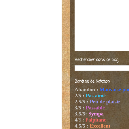
Rechercher dans ce blog
Barème de Notation
Abandon :
Mauvaise pi
2/5 :
Pas aimé
2.5/5 :
Peu de plaisir
3/5 :
Passable
3.5/5:
Sympa
4/5
:
P
alpitant
4.5/5 :
Excellent