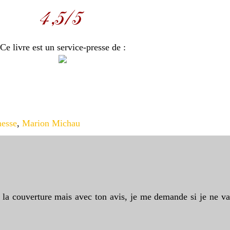
Ce livre est un service-presse de :
nesse
,
Marion Michau
t la couverture mais avec ton avis, je me demande si je ne va