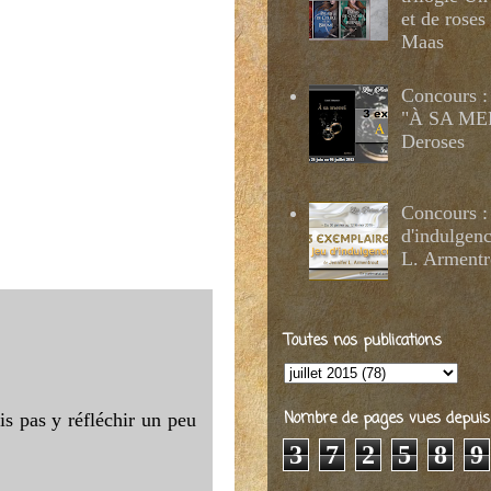
et de roses
Maas
Concours :
"À SA MER
Deroses
Concours :
d'indulgenc
L. Armentr
Toutes nos publications
Nombre de pages vues depuis 2
is pas y réfléchir un peu
3
7
2
5
8
9