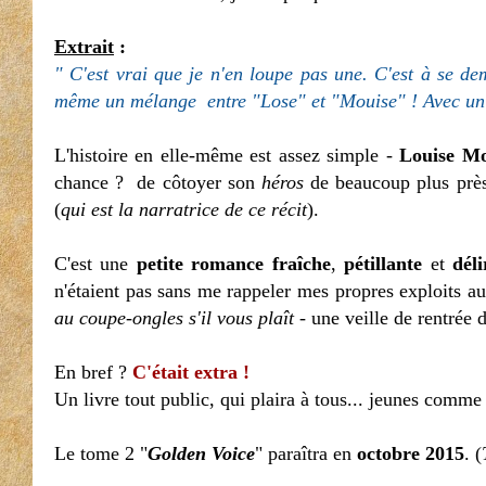
Extrait
:
" C'est vrai que je n'en loupe pas une. C'est à se d
même un mélange entre "Lose" et "Mouise" ! Avec un pe
L'histoire en elle-même est assez simple -
Louise Mo
chance ? de côtoyer son
héros
de beaucoup plus près 
(
qui est la narratrice de ce récit
).
C'est une
petite romance
fraîche
,
pétillante
et
dél
n'étaient pas sans me rappeler mes propres exploits a
au coupe-ongles s'il vous plaît
- une veille de rentrée 
En bref ?
C'était extra !
Un livre tout public, qui plaira à tous... jeunes comm
Le tome 2 "
Golden Voice
" paraîtra en
octobre 2015
. (