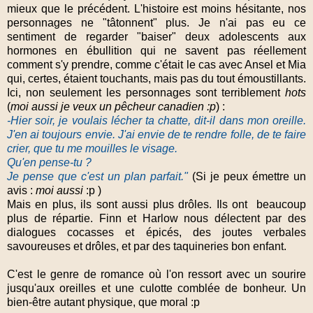
mieux que le précédent. L'histoire est moins hésitante, nos
personnages ne "tâtonnent" plus. Je n'ai pas eu ce
sentiment de regarder "baiser" deux adolescents aux
hormones en ébullition qui ne savent pas réellement
comment s'y prendre, comme c'était le cas avec Ansel et Mia
qui, certes, étaient touchants, mais pas du tout émoustillants.
Ici, non seulement les personnages sont terriblement
hots
(
moi aussi je veux un pêcheur canadien :p
) :
-Hier soir, je voulais lécher ta chatte, dit-il dans mon oreille.
J'en ai toujours envie. J'ai envie de te rendre folle, de te faire
crier, que tu me mouilles le visage.
Qu'en pense-tu ?
Je pense que c'est un plan parfait."
(Si je peux émettre un
avis :
moi aussi
:p )
Mais en plus, ils sont aussi plus drôles. Ils ont beaucoup
plus de répartie. Finn et Harlow nous délectent par des
dialogues cocasses et épicés, des joutes verbales
savoureuses et drôles, et par des taquineries bon enfant.
C'est le genre de romance où l'on ressort avec un sourire
jusqu'aux oreilles et une culotte comblée de bonheur. Un
bien-être autant physique, que moral :p