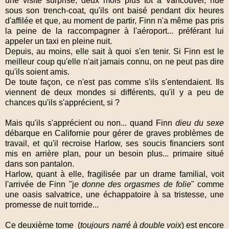
une visite surprise, deux mois plus tôt à Vancouver, nue
sous son trench-coat, qu'ils ont baisé pendant dix heures
d'affilée et que, au moment de partir, Finn n'a même pas pris
la peine de la raccompagner à l'aéroport... préférant lui
appeler un taxi en pleine nuit.
Depuis, au moins, elle sait à quoi s'en tenir. Si Finn est le
meilleur coup qu'elle n'ait jamais connu, on ne peut pas dire
qu'ils soient amis.
De toute façon, ce n'est pas comme s'ils s'entendaient. Ils
viennent de deux mondes si différents, qu'il y a peu de
chances qu'ils s'apprécient, si ?
Mais qu'ils s'apprécient ou non... quand Finn
dieu du sexe
débarque en Californie pour gérer de graves problèmes de
travail, et qu'il recroise Harlow, ses soucis financiers sont
mis en arrière plan, pour un besoin plus... primaire situé
dans son pantalon.
Harlow, quant à elle, fragilisée par un drame familial, voit
l'arrivée de Finn "j
e donne des orgasmes de folie
" comme
une oasis salvatrice, une échappatoire à sa tristesse, une
promesse de nuit torride...
Ce deuxième tome (
toujours narré à double voix
) est encore