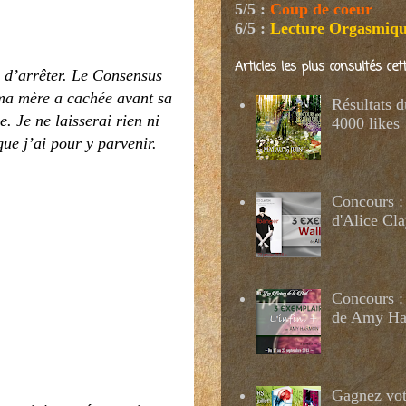
5/5
:
Coup de coeur
6/5
:
Lecture Orgasmiq
Articles les plus consultés ce
e d’arrêter. Le Consensus
 ma mère a cachée avant sa
Résultats 
. Je ne laisserai rien ni
4000 likes
que j’ai pour y parvenir.
Concours :
d'Alice Cl
Concours : 
de Amy H
Gagnez votr