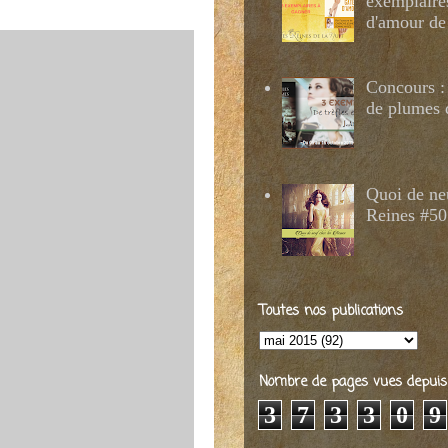
exemplaire
d'amour de
Concours : 
de plumes 
Quoi de ne
Reines #50
Toutes nos publications
Nombre de pages vues depuis 2
3
7
3
3
0
9