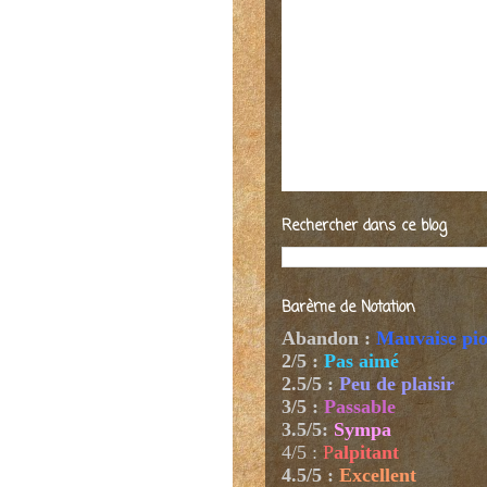
Rechercher dans ce blog
Barème de Notation
Abandon :
Mauvaise pi
2/5 :
Pas aimé
2.5/5 :
Peu de plaisir
3/5 :
Passable
3.5/5:
Sympa
4/5
:
P
alpitant
4.5/5 :
Excellent