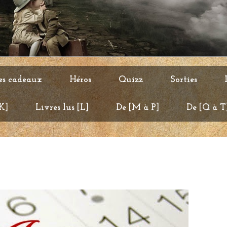
es cadeaux
Héros
Quizz
Sorties
 K]
Livres lus [L]
De [M à P]
De [Q à T