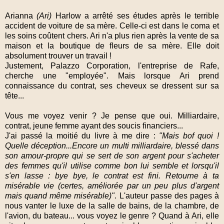
Arianna
(Ari)
Harlow a arrêté ses études après le terrible
accident de voiture de sa mère. Celle-ci est dans le coma et
les soins coûtent chers. Ari n'a plus rien après la vente de sa
maison et la boutique de fleurs de sa mère. Elle doit
absolument trouver un travail !
Justement, Palazzo Corporation, l'entreprise de Rafe,
cherche une "employée". Mais lorsque Ari prend
connaissance du contrat, ses cheveux se dressent sur sa
tête...
Vous me voyez venir ? Je pense que oui. Milliardaire,
contrat, jeune femme ayant des soucis financiers...
J'ai passé la moitié du livre à me dire :
"Mais bof quoi !
Quelle déception...Encore un multi milliardaire, blessé dans
son amour-propre qui se sert de son argent pour s'acheter
des femmes qu'il utilise comme bon lui semble et lorsqu'il
s'en lasse : bye bye, le contrat est fini. Retourne à ta
misérable vie (certes, améliorée par un peu plus d'argent
mais quand même misérable)"
. L'auteur passe des pages à
nous vanter le luxe de la salle de bains, de la chambre, de
l'avion, du bateau... vous voyez le genre ? Quand à Ari, elle