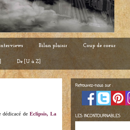
Interviews
Bilan plaisir
Coup de coeur
]
De [U à Z]
Retrouvez-nous sur :
re dédicacé de
Eclipsis, La
LES INCONTOURNABLES