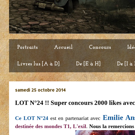
Portraits
Accueil
Concours
Idé
Livres lus [A à D]
De [E à H]
De [I à
samedi 25 octobre 2014
LOT N°24 !! Super concours 2000 likes ave
Emilie An
Ce LOT N°24
est en partenariat avec
destinée des mondes T1, L'exil
.
Nous la remercions