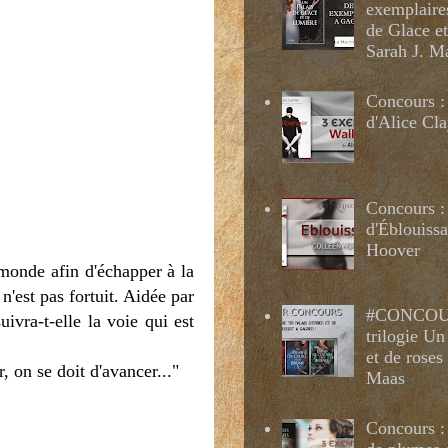
exemplaire
de Glace e
Sarah J. M
Concours :
d'Alice Cl
Concours :
d'Éblouissa
Hoover
 monde afin d'échapper à la
'est pas fortuit. Aidée par
#CONCOUR
ivra-t-elle la voie qui est
trilogie Un
et de roses
, on se doit d'avancer..."
Maas
Concours : 