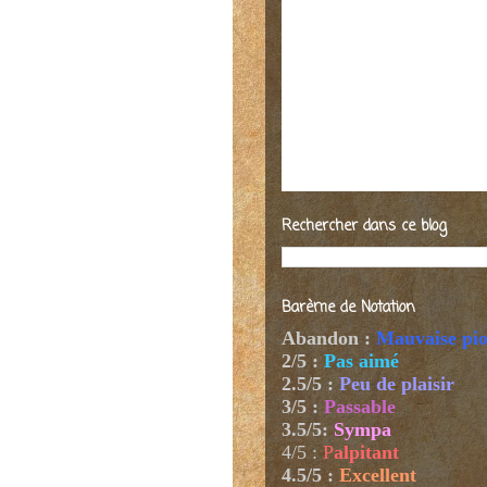
Rechercher dans ce blog
Barème de Notation
Abandon :
Mauvaise pi
2/5 :
Pas aimé
2.5/5 :
Peu de plaisir
3/5 :
Passable
3.5/5:
Sympa
4/5
:
P
alpitant
4.5/5 :
Excellent