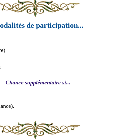
dalités de participation...
re)
e)
Chance supplémentaire si...
hance).