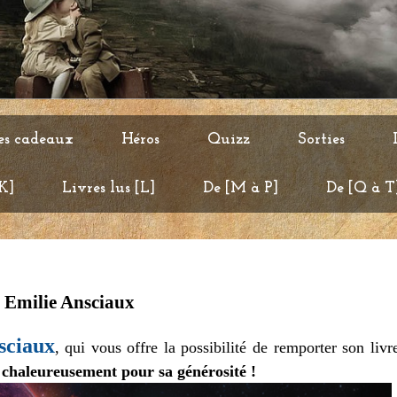
es cadeaux
Héros
Quizz
Sorties
 K]
Livres lus [L]
De [M à P]
De [Q à T
c Emilie Ansciaux
sciaux
, qui vous offre la possibilité de remporter son liv
 chaleureusement pour sa générosité !