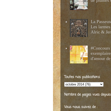
de plumes 
La Passeus
Les larmes
Alric & Je
#Concours 
exemplaire
d'amour de
Toutes nos publications
Nombre de pages vues depuis 2
Vous nous suivez de :