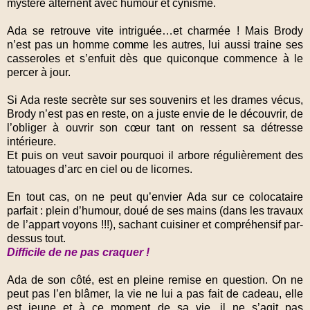
mystère alternent avec humour et cynisme.
Ada se retrouve vite intriguée…et charmée ! Mais Brody
n’est pas un homme comme les autres, lui aussi traine ses
casseroles et s’enfuit dès que quiconque commence à le
percer à jour.
Si Ada reste secrète sur ses souvenirs et les drames vécus,
Brody n’est pas en reste, on a juste envie de le découvrir, de
l’obliger à ouvrir son cœur tant on ressent sa détresse
intérieure.
Et puis on veut savoir pourquoi il arbore régulièrement des
tatouages d’arc en ciel ou de licornes.
En tout cas, on ne peut qu’envier Ada sur ce colocataire
parfait : plein d’humour, doué de ses mains (dans les travaux
de l’appart voyons !!!), sachant cuisiner et compréhensif par-
dessus tout.
Difficile de ne pas craquer !
Ada de son côté, est en pleine remise en question. On ne
peut pas l’en blâmer, la vie ne lui a pas fait de cadeau, elle
est jeune et à ce moment de sa vie, il ne s’agit pas