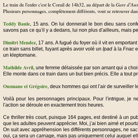
Le train de l'enfer c'est le Corail de 14h32, au départ de la
Gare d’Aust
Plusieurs personnages, complètement différents, vont se retrouver dan
Teddy Baule
, 15 ans. On lui donnerait le bon dieu sans conf
savons pas ce qu'il y a dedans, lui non plus d'ailleurs, mais pe
Dimitri Mendez
, 17 ans. A fugué du foyer où il vit en emportan
ce train sans billet, fuyant après avoir volé un
Ipad
à la
Fnac
e
un kleptomane.
Mathilde Avril
, une femme délaissée par son amant qui a choi
Elle monte dans ce train dans un but bien précis. Elle a tout p
Ousmane et Grégoire
, deux hommes qui ont l'air de surveiller 
Voilà pour les personnages principaux. Pour l'intrigue, je
l'action se déroule en exactement trois heures.
Ce thriller très court, puisque 164 pages, est destiné à un p
que les adultes peuvent apprécier. Moi, j'ai bien aimé et pourtan
On suit avec appréhension les différents personnages, ne sa
oui, ça sera un carnage, mais pas uniquement celui auquel ell