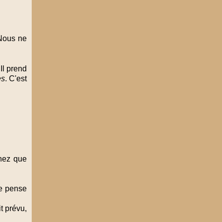
 Nous ne
Il prend
es
. C'est
chez que
je pense
it prévu,