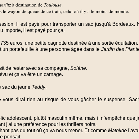
erlitz
à destination de
Toulouse
.
s le wagon de queue de ce train, celui où il y a le moins de monde.
ession. Il est payé pour transporter un sac jusqu'à Bordeaux.
u importe, il est payé pour ça.
t 735 euros, une petite cagnotte destinée à une sortie équitation. 
t un portefeuille à une personne âgée dans le
Jardin des Plant
sit de rester avec sa compagne,
Solène
.
révu et ça va être un carnage.
le sac du jeune
Teddy
.
 ne vous dirai rien au risque de vous gâcher le suspense. Sa
ublic adolescent, plutôt masculin même, mais il n’empêche que 
t j'ai une préférence pour les thrillers noirs.
chant pas du tout où ça va nous mener. Et comme
Mathilde
l'ava
e pensait.