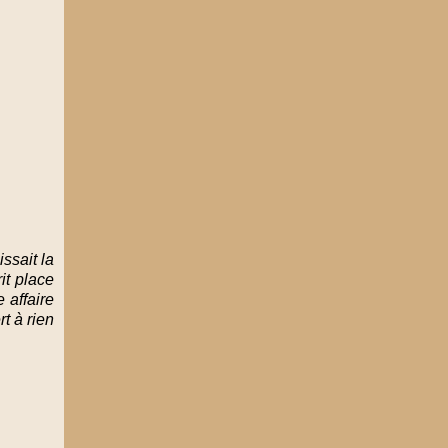
ssait la
it place
 affaire
rt à rien